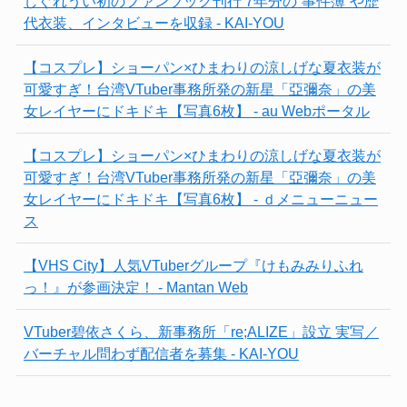
しぐれうい初のファンブック刊行 7年分の“事件簿”や歴
代衣装、インタビューを収録 - KAI-YOU
【コスプレ】ショーパン×ひまわりの涼しげな夏衣装が
可愛すぎ！台湾VTuber事務所発の新星「亞彌奈」の美
女レイヤーにドキドキ【写真6枚】 - au Webポータル
【コスプレ】ショーパン×ひまわりの涼しげな夏衣装が
可愛すぎ！台湾VTuber事務所発の新星「亞彌奈」の美
女レイヤーにドキドキ【写真6枚】 - ｄメニューニュー
ス
【VHS City】人気VTuberグループ『けもみみりふれ
っ！』が参画決定！ - Mantan Web
VTuber碧依さくら、新事務所「re;ALIZE」設立 実写／
バーチャル問わず配信者を募集 - KAI-YOU