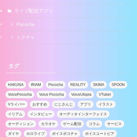
ライブ配信アプリ
Pococha
ミクチャ
タグ
HAKUNA
IRIAM
Pococha
REALITY
SKIMA
SPOON
VoicePococha
Voice Pococha
VoiceUtopia
VTuber
Vライバー
おすすめ
にじさんじ
アプリ
イラスト
イリアム
インタビュー
オーディオインターフェイス
オーディション
カラオケ
ゲーム配信
コラム
サービス
ダイヤ
ホロライブ
ボイスポコチャ
ボイスユートピア