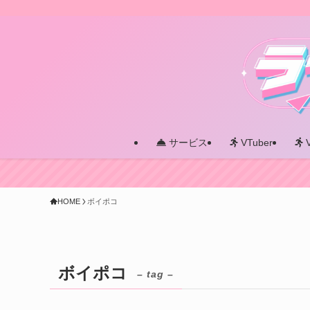
サービス
VTuber
HOME
ボイポコ
ボイポコ
– tag –