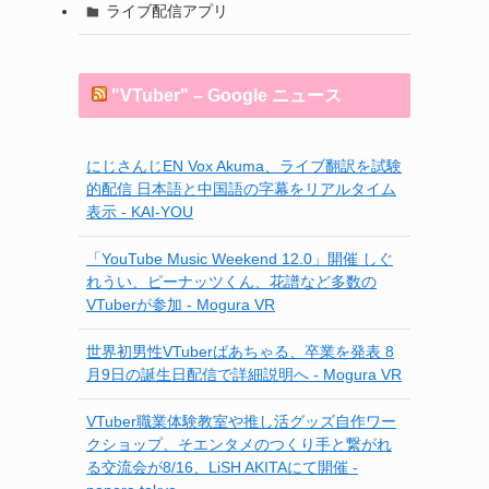
ライブ配信アプリ
"VTuber" – Google ニュース
にじさんじEN Vox Akuma、ライブ翻訳を試験
的配信 日本語と中国語の字幕をリアルタイム
表示 - KAI-YOU
「YouTube Music Weekend 12.0」開催 しぐ
れうい、ピーナッツくん、花譜など多数の
VTuberが参加 - Mogura VR
世界初男性VTuberばあちゃる、卒業を発表 8
月9日の誕生日配信で詳細説明へ - Mogura VR
VTuber職業体験教室や推し活グッズ自作ワー
クショップ、そエンタメのつくり手と繋がれ
る交流会が8/16、LiSH AKITAにて開催 -