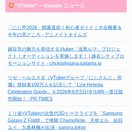
"VTuber" – Google ニュース
「にじ甲2026」開幕直前！初心者ガイド｜大会概要＆
今年の見どころ - アニメイトタイムズ
越谷市の魅力を発信するVtuber「浅葱ルマ」プロジェ
クト！オーディションを実施します！ | 越谷シティプロ
モーションサイト - city.koshigaya.saitama.jp
リゼ・ヘルエスタ（VTuberグループ「にじさんじ」所
属）登録者100万人を記念して「Lize Helesta
Celebration Goods」を2026年8月5日(水)18時～受注販
売開始！ - PR TIMES
ミリ波×VTuberの次世代3Dトークライブを「Samsung
Galaxy Z Fold8」で体験 ChumuNote、天使エル、結目
ユイ、九条林檎が出演 - panora.tokyo