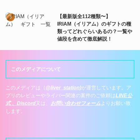
【最新版全112種類〜】
IRIAM（イリアム）のギフトの種
類ってどれぐらいあるの？一覧や
値段を含めて徹底解説！
このメディアについて
このメディアは（
@liver_station
)
が運営しています。ア
プリのレビューやライバー関連の案件のご依頼は
LINE公
式 、
Discord
又は、
お問い合わせフォーム
よりお願い致
します。