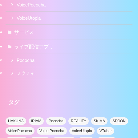
VoicePococha
VoiceUtopia
サービス
ライブ配信アプリ
Pococha
ミクチャ
タグ
HAKUNA
IRIAM
Pococha
REALITY
SKIMA
SPOON
VoicePococha
Voice Pococha
VoiceUtopia
VTuber