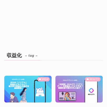
収益化
– tag –
IRIAM
REALITY