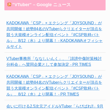
"VTuber" – Google ニュース
KADOKAWA「CSP」× エクシング「JOYSOUND」が
共同開催！総勢84名のVTuberらクリエイターが頂点を
競う大規模オンライン配信イベント『#CSP歌枠バト
ル』、8/12（水）より開幕！ - KADOKAWAオフィシャ
ルサイト
VTuber事務所「ななしいんく」、「誹謗中傷対策検討
分科会」へ賛同企業として参加決定 - PR TIMES
KADOKAWA「CSP」× エクシング「JOYSOUND」が
共同開催！総勢84名のVTuberらクリエイターが頂点を
競う大規模オンライン配信イベント『#CSP歌枠バト
ル』、8/12（水）より開幕！ - PR TIMES
会いに行ける2.5次元アイドルVTuber「らびぱれ!!」9月