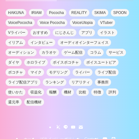
HAKUNA
IRIAM
Pococha
REALITY
SKIMA
SPOON
VoicePococha
Voice Pococha
VoiceUtopia
VTuber
Vライバー
おすすめ
にじさんじ
アプリ
イラスト
イリアム
インタビュー
オーディオインターフェイス
オーディション
カラオケ
ゲーム配信
コラム
サービス
ダイヤ
ホロライブ
ボイスポコチャ
ボイスユートピア
ポコチャ
マイク
モデリング
ライバー
ライブ配信
ライブ配信アプリ
ランキング
リアリティ
事務所
使いかた
収益化
報酬
機材
比較
特徴
評判
還元率
配信機材