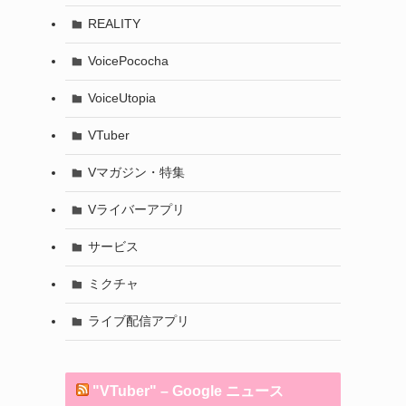
REALITY
VoicePococha
VoiceUtopia
VTuber
Vマガジン・特集
Vライバーアプリ
サービス
ミクチャ
ライブ配信アプリ
"VTuber" – Google ニュース