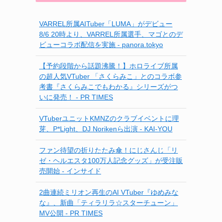
VARREL所属AITuber「LUMA」がデビュー
8/6 20時より、VARREL所属選手、マゴとのデ
ビューコラボ配信を実施 - panora.tokyo
【予約段階から話題沸騰！】ホロライブ所属
の超人気VTuber 「さくらみこ」とのコラボ参
考書『さくらみこでもわかる』シリーズがつ
いに発売！ - PR TIMES
VTuberユニットKMNZのクラブイベントに理
芽、P*Light、DJ Norikenら出演 - KAI-YOU
ファン待望の折りたたみ傘！にじさんじ「リ
ゼ・ヘルエスタ100万人記念グッズ」が受注販
売開始 - インサイド
2曲連続ミリオン再生のAI VTuber『ゆめみな
な』、新曲「ティラリラ☆スターチューン」
MV公開 - PR TIMES