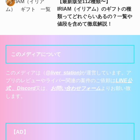
【最新版全112種類〜】
IRIAM（イリアム）のギフトの種
類ってどれぐらいあるの？一覧や
値段を含めて徹底解説！
このメディアについて
このメディアは（
@liver_station
)
が運営しています。ア
プリのレビューやライバー関連の案件のご依頼は
LINE公
式 、
Discord
又は、
お問い合わせフォーム
よりお願い致
します。
【AD】