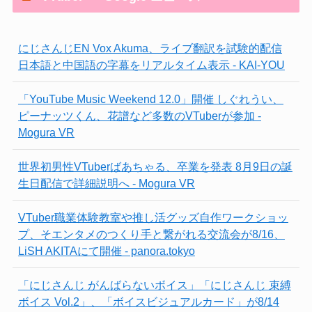
にじさんじEN Vox Akuma、ライブ翻訳を試験的配信
日本語と中国語の字幕をリアルタイム表示 - KAI-YOU
「YouTube Music Weekend 12.0」開催 しぐれうい、
ピーナッツくん、花譜など多数のVTuberが参加 -
Mogura VR
世界初男性VTuberばあちゃる、卒業を発表 8月9日の誕
生日配信で詳細説明へ - Mogura VR
VTuber職業体験教室や推し活グッズ自作ワークショッ
プ、そエンタメのつくり手と繋がれる交流会が8/16、
LiSH AKITAにて開催 - panora.tokyo
「にじさんじ がんばらないボイス」「にじさんじ 束縛
ボイス Vol.2」、「ボイスビジュアルカード」が8/14