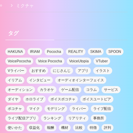
ミクチャ
タグ
HAKUNA
IRIAM
Pococha
REALITY
SKIMA
SPOON
VoicePococha
Voice Pococha
VoiceUtopia
VTuber
Vライバー
おすすめ
にじさんじ
アプリ
イラスト
イリアム
インタビュー
オーディオインターフェイス
オーディション
カラオケ
ゲーム配信
コラム
サービス
ダイヤ
ホロライブ
ボイスポコチャ
ボイスユートピア
ポコチャ
マイク
モデリング
ライバー
ライブ配信
ライブ配信アプリ
ランキング
リアリティ
事務所
使いかた
収益化
報酬
機材
比較
特徴
評判