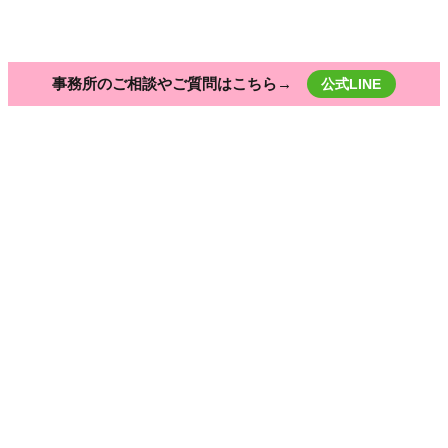
Vマガジン・特集
VTuberになる方法
事務所のご相談やご質問はこちら→
公式LINE
HOME
VoiceUtopia
VoiceUtopia
– tag –