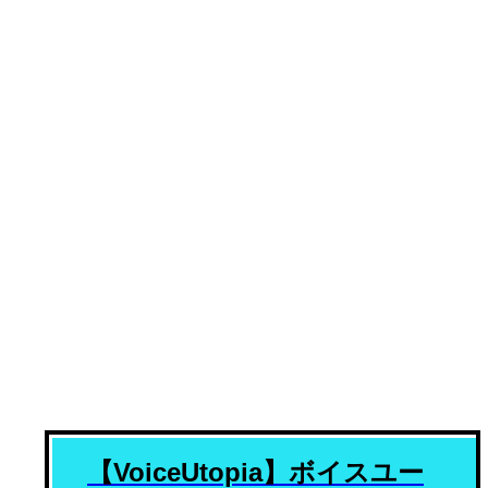
VoiceUtopia
【VoiceUtopia】ボイスユー