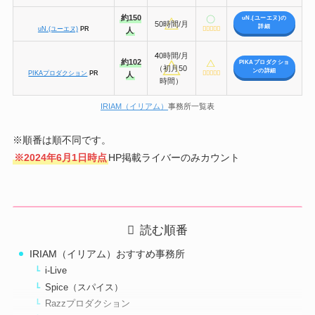
約150
uN.(ユーエヌ)の
50時間/月
詳細
uN.(ユーエヌ)
PR
人
4
40時間/月
約102
PIKAプロダクショ
（初月50
ンの詳細
PIKAプロダクション
PR
人
時間）
IRIAM（イリアム）
事務所一覧表
※順番は順不同です。
※2024年6月1日時点
HP掲載ライバーのみカウント
読む順番
IRIAM（イリアム）おすすめ事務所
i-Live
Spice（スパイス）
Razzプロダクション