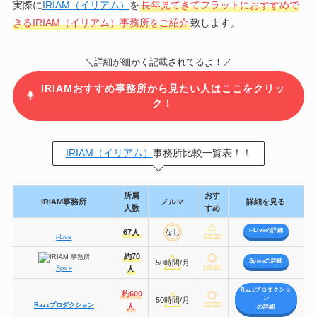
実際に
IRIAM（イリアム）
を
長年見てきてフラットにおすすめで
きるIRIAM（イリアム）事務所をご紹介
致します。
＼詳細が細かく記載されてるよ！／
IRIAMおすすめ事務所から見たい人はここをクリッ
ク！
IRIAM（イリアム）
事務所比較一覧表！！
所属
おす
IRIAM事務所
ノルマ
詳細を見る
人数
すめ
i-Live
の詳細
67人
なし
i-Live
約70
Spiceの詳細
50時間/月
Spice
人
Razzプロダクショ
約600
ン
50時間/月
Razzプロダクション
人
の詳細