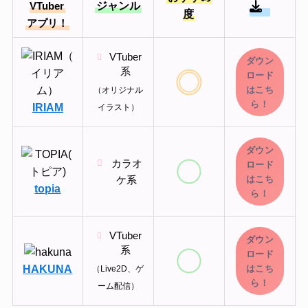
ジャンル
VTuber
度
アプリ！
VTuber
ダウン
系
ロード
はこち
（オリジナル
ら！
IRIAM
イラスト）
ダウン
カラオ
ロード
はこち
ケ系
topia
ら！
VTuber
ダウン
系
ロード
HAKUNA
はこち
（Live2D、ゲ
ら！
ーム配信）