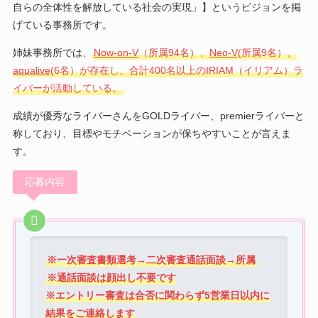
自らの全体性を解放している社会の実現」】というビジョンを掲
げている事務所です。
姉妹事務所では、
Now-on-V
（所属94名）、
Neo-V
(所属9名）、
aqualive
(6名）が存在し、合計400名以上のIRIAM（イリアム）ラ
イバーが活動している。
成績が優秀なライバーさんをGOLDライバー、premierライバーと
称しており、目標やモチベーションが保ちやすいことが言えま
す。
応募内容
※一次審査書類選考→二次審査通話面談→所属
※通話面談は顔出し不要です
※エントリー審査は合否に関わらず5営業日以内に
結果をご連絡します