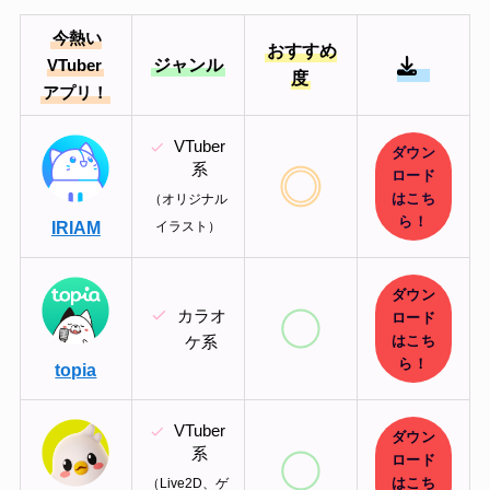
今熱い
おすすめ
ジャンル
VTuber
度
アプリ！
VTuber
ダウン
系
ロード
はこち
（オリジナル
ら！
IRIAM
イラスト）
ダウン
カラオ
ロード
はこち
ケ系
ら！
topia
VTuber
ダウン
系
ロード
はこち
（Live2D、ゲ