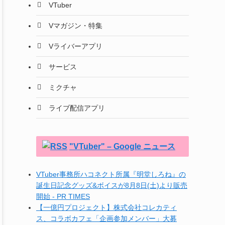
VTuber
Vマガジン・特集
Vライバーアプリ
サービス
ミクチャ
ライブ配信アプリ
"VTuber" – Google ニュース
VTuber事務所ハコネクト所属『明堂しろね』の
誕生日記念グッズ&ボイスが8月8日(土)より販売
開始 - PR TIMES
【一億円プロジェクト】株式会社コレカティ
ス、コラボカフェ「企画参加メンバー」大募