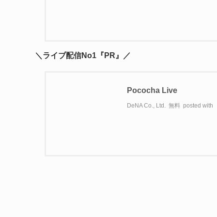
＼ライブ配信No1『PR』／
Pococha Live
DeNA Co., Ltd.
無料
posted with