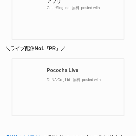
アプリ
ColorSing Inc.
無料
posted with
＼ライブ配信No1『PR』／
Pococha Live
DeNA Co., Ltd.
無料
posted with