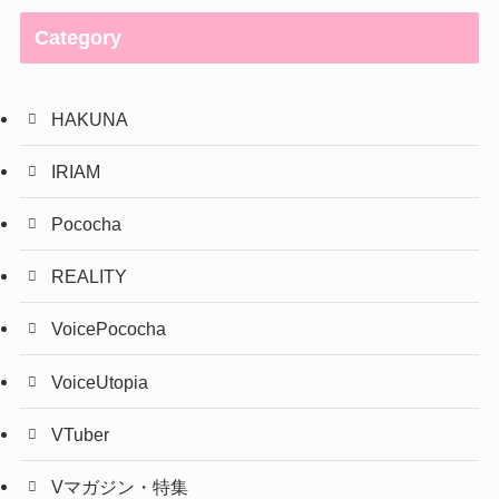
Category
HAKUNA
IRIAM
Pococha
REALITY
VoicePococha
VoiceUtopia
VTuber
Vマガジン・特集