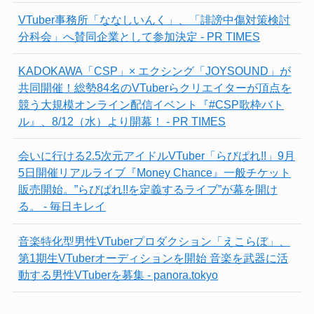
VTuber事務所「ななしいんく」、「誹謗中傷対策検討
分科会」へ賛同企業として参加決定 - PR TIMES
KADOKAWA「CSP」× エクシング「JOYSOUND」が
共同開催！総勢84名のVTuberらクリエイターが頂点を
競う大規模オンライン配信イベント『#CSP歌枠バト
ル』、8/12（水）より開幕！ - PR TIMES
会いに行ける2.5次元アイドルVTuber「らびぱれ!!」9月
5日開催リアルライブ『Money Chance』一般チケット
販売開始。”らびぱれ!!を定義するライブ”が幕を開け
る。 - 毎日キレイ
音楽特化型男性VTuberプロダクション「えこらぼ」、
第1期生VTuberオーディションを開始 音楽を武器に活
動する男性VTuberを募集 - panora.tokyo