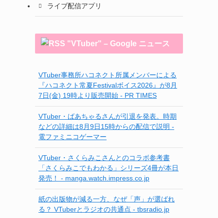
ライブ配信アプリ
"VTuber" – Google ニュース
VTuber事務所ハコネクト所属メンバーによる
『ハコネクト常夏Festivalボイス2026』が8月
7日(金) 19時より販売開始 - PR TIMES
VTuber・ばあちゃるさんが引退を発表。時期
などの詳細は8月9日15時からの配信で説明 -
電ファミニコゲーマー
VTuber・さくらみこさんとのコラボ参考書
「さくらみこでもわかる」シリーズ4冊が本日
発売！ - manga.watch.impress.co.jp
紙の出版物が減る一方、なぜ「声」が選ばれ
る？ VTuberとラジオの共通点 - tbsradio.jp