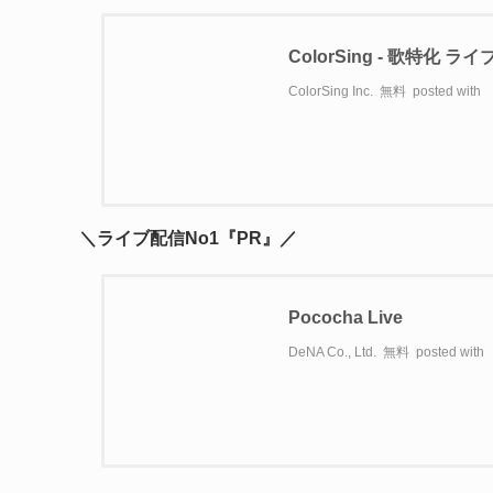
ColorSing - 歌特化 
ColorSing Inc.
無料
posted with
＼ライブ配信No1『PR』／
Pococha Live
DeNA Co., Ltd.
無料
posted with