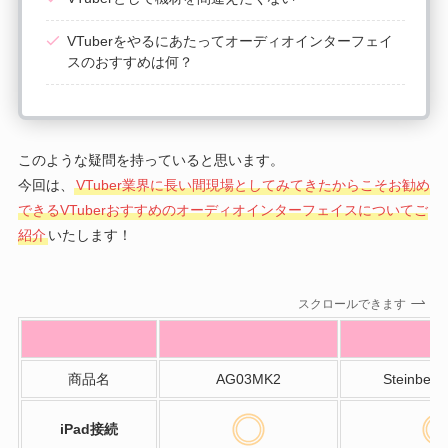
VTuberをやるにあたってオーディオインターフェイ
スのおすすめは何？
このような疑問を持っていると思います。
今回は、
VTuber業界に長い間現場としてみてきたからこそお勧め
できるVTuberおすすめのオーディオインターフェイスについてご
紹介
いたします！
スクロールできます
商品名
AG03MK2
Steinber
iPad接続