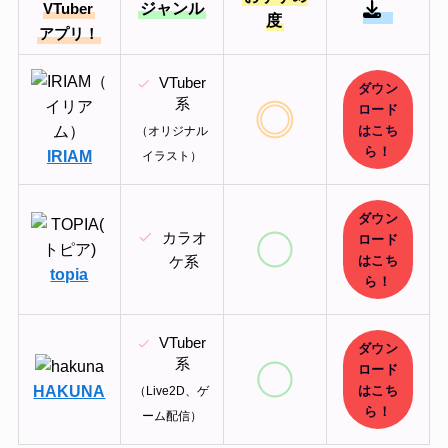
ジャンル
VTuber
度
アプリ！
VTuber
ダウン
系
ロード
はこち
（オリジナル
ら！
IRIAM
イラスト）
ダウン
カラオ
ロード
はこち
ケ系
topia
ら！
VTuber
ダウン
系
ロード
HAKUNA
はこち
（Live2D、ゲ
ら！
ーム配信）