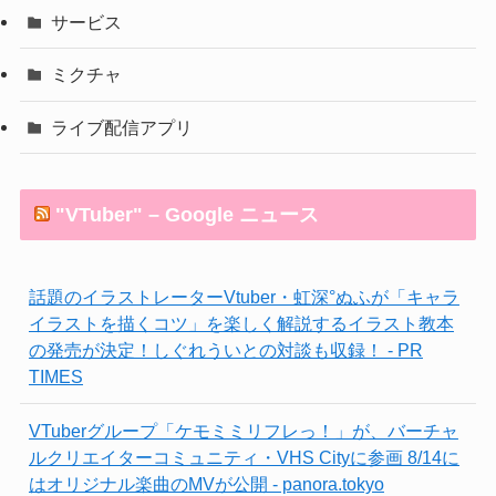
サービス
ミクチャ
ライブ配信アプリ
"VTuber" – Google ニュース
話題のイラストレーターVtuber・虹深°ぬふが「キャラ
イラストを描くコツ」を楽しく解説するイラスト教本
の発売が決定！しぐれういとの対談も収録！ - PR
TIMES
VTuberグループ「ケモミミリフレっ！」が、バーチャ
ルクリエイターコミュニティ・VHS Cityに参画 8/14に
はオリジナル楽曲のMVが公開 - panora.tokyo