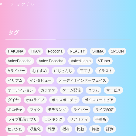
ミクチャ
タグ
HAKUNA
IRIAM
Pococha
REALITY
SKIMA
SPOON
VoicePococha
Voice Pococha
VoiceUtopia
VTuber
Vライバー
おすすめ
にじさんじ
アプリ
イラスト
イリアム
インタビュー
オーディオインターフェイス
オーディション
カラオケ
ゲーム配信
コラム
サービス
ダイヤ
ホロライブ
ボイスポコチャ
ボイスユートピア
ポコチャ
マイク
モデリング
ライバー
ライブ配信
ライブ配信アプリ
ランキング
リアリティ
事務所
使いかた
収益化
報酬
機材
比較
特徴
評判