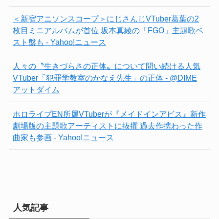
＜新宿アニソンスコープ＞にじさんじVTuber葛葉の2
枚目ミニアルバムが首位 坂本真綾の「FGO」主題歌ベ
スト盤も - Yahoo!ニュース
人々の〝生きづらさの正体〟について問い続ける人気
VTuber「犯罪学教室のかなえ先生」の正体 - @DIME
アットダイム
ホロライブEN所属VTuberが『メイドインアビス』新作
劇場版の主題歌アーティストに抜擢 過去作携わった作
曲家も参画 - Yahoo!ニュース
人気記事